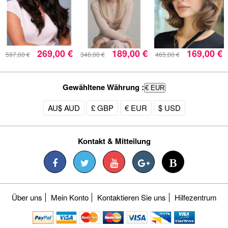
269,00 €
189,00 €
169,00 €
597,00 €
346,00 €
465,00 €
Gewähltene Währung :
€ EUR
AU$ AUD
£ GBP
€ EUR
$ USD
Kontakt & Mitteilung
Über uns
Mein Konto
Kontaktieren Sie uns
Hilfezentrum