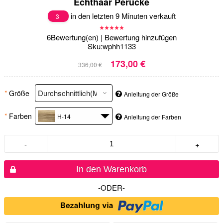
Echthaar Perücke
in den letzten 9 Minuten verkauft
3
6
Bewertung(en)
|
Bewertung hinzufügen
Sku:
wphh1133
173,00 €
336,00 €
*
Größe
Anleitung der Größe
*
Farben
H-14
Anleitung der Farben
-
+
In den Warenkorb
-ODER-