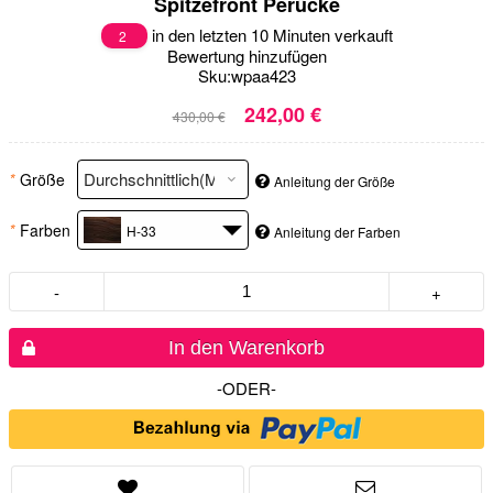
Spitzefront Perücke
in den letzten 10 Minuten verkauft
2
Bewertung hinzufügen
Sku:
wpaa423
242,00 €
430,00 €
*
Größe
Anleitung der Größe
*
Farben
H-33
Anleitung der Farben
-
+
In den Warenkorb
-ODER-