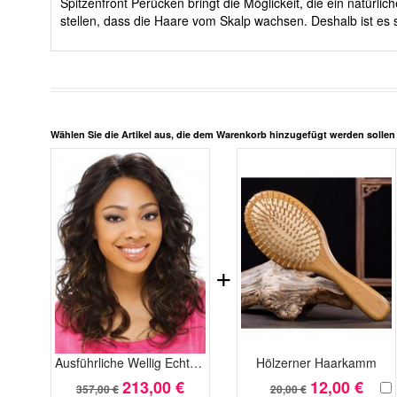
Spitzenfront Perücken bringt die Möglickeit, die ein natürl
stellen, dass die Haare vom Skalp wachsen. Deshalb ist es s
Wählen Sie die Artikel aus, die dem Warenkorb hinzugefügt werden solle
+
Ausführliche Wellig Echthaar Luxus Spitzefront Perücke
Hölzerner Haarkamm
213,00 €
12,00 €
357,00 €
20,00 €