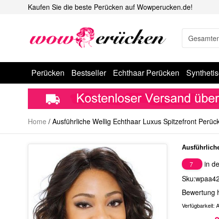
Kaufen Sie die beste Perücken auf Wowperucken.de!
Perücken
Bestseller
Echthaar Perücken
Syntheti
Home
/
Ausführliche Wellig Echthaar Luxus Spitzefront Perüc
Ausführlich
in de
7
Sku:wpaa4
Bewertung 
Verfügbarkeit:
A