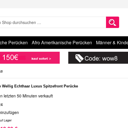
sche Perücken
Afro Amerikanische Perücken
Männer & Kinde
ke
e Wellig Echthaar Luxus Spitzefront Perücke
n letzten 50 Minuten verkauft
24
hinzufügen
uf Lager