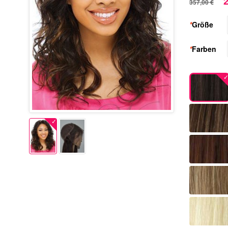
2
357,00 €
*
Größe
*
Farben