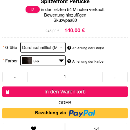
Spitzefront Perücke
in den letzten 54 Minuten verkauft
12
Bewertung hinzufügen
Sku:
wpaa80
140,00 €
245,00 €
*
Größe
Anleitung der Größe
*
Farben
S-6
Anleitung der Farben
-
+
In den Warenkorb
-ODER-