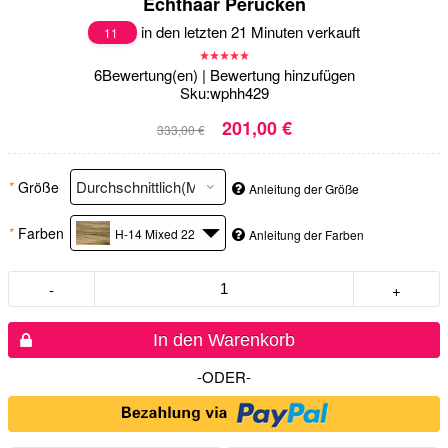
Echthaar Perücken
in den letzten 21 Minuten verkauft
11
6
Bewertung(en)
|
Bewertung hinzufügen
Sku:
wphh429
201,00 €
333,00 €
*
Größe
Anleitung der Größe
*
Farben
H-14 Mixed 22
Anleitung der Farben
-
+
In den Warenkorb
-ODER-