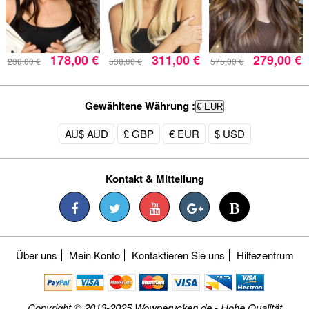
178,00 €
311,00 €
279,00 €
238,00 €
538,00 €
575,00 €
Gewähltene Währung :
€ EUR
AU$ AUD
£ GBP
€ EUR
$ USD
Kontakt & Mitteilung
Über uns
Mein Konto
Kontaktieren Sie uns
Hilfezentrum
Copyright © 2013-2025 Wowperucken.de - Hohe Qualität