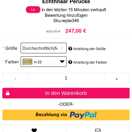
Echthhaar Perücke
in den letzten 15 Minuten verkauft
14
Bewertung hinzufügen
Sku:
wplw346
247,00 €
422,00 €
*
Größe
Anleitung der Größe
*
Farben
H-22
Anleitung der Farben
-
+
In den Warenkorb
-ODER-