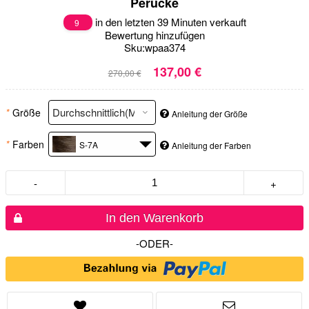
Perücke
in den letzten 39 Minuten verkauft
9
Bewertung hinzufügen
Sku:
wpaa374
137,00 €
270,00 €
*
Größe
Anleitung der Größe
*
Farben
S-7A
Anleitung der Farben
-
+
In den Warenkorb
-ODER-