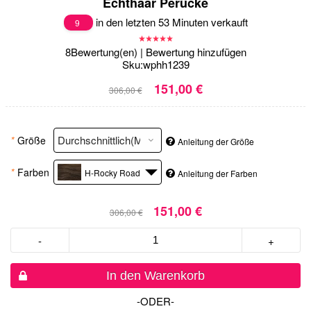
Echthaar Perücke
in den letzten 53 Minuten verkauft
9
8
Bewertung(en)
|
Bewertung hinzufügen
Sku:
wphh1239
151,00 €
306,00 €
*
Größe
Anleitung der Größe
*
Farben
H-Rocky Road
Anleitung der Farben
151,00 €
306,00 €
-
+
In den Warenkorb
-ODER-