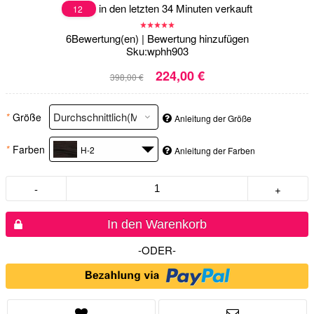
in den letzten 34 Minuten verkauft
12
6
Bewertung(en)
|
Bewertung hinzufügen
Sku:
wphh903
224,00 €
398,00 €
*
Größe
Anleitung der Größe
*
Farben
H-2
Anleitung der Farben
-
+
In den Warenkorb
-ODER-