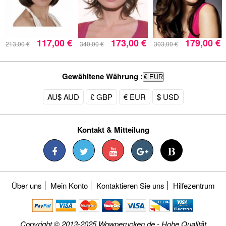
117,00 €
173,00 €
179,00 €
213,00 €
340,00 €
303,00 €
Gewähltene Währung :
€ EUR
AU$ AUD
£ GBP
€ EUR
$ USD
Kontakt & Mitteilung
Über uns
Mein Konto
Kontaktieren Sie uns
Hilfezentrum
Copyright © 2013-2025 Wowperucken.de - Hohe Qualität