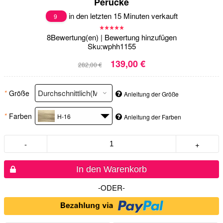
Perücke
in den letzten 15 Minuten verkauft
9
8
Bewertung(en)
|
Bewertung hinzufügen
Sku:
wphh1155
139,00 €
282,00 €
*
Größe
Anleitung der Größe
*
Farben
H-16
Anleitung der Farben
-
+
In den Warenkorb
-ODER-