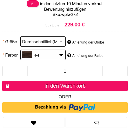
in den letzten 10 Minuten verkauft
6
Bewertung hinzufügen
Sku:
wplw272
229,00 €
387,00 €
*
Größe
Anleitung der Größe
*
Farben
H-4
Anleitung der Farben
-
+
In den Warenkorb
-ODER-