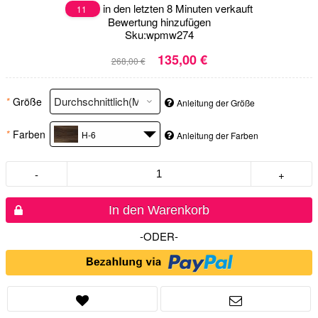
in den letzten 8 Minuten verkauft
11
Bewertung hinzufügen
Sku:
wpmw274
135,00 €
268,00 €
*
Größe
Anleitung der Größe
*
Farben
H-6
Anleitung der Farben
-
+
In den Warenkorb
-ODER-