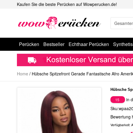
Kaufen Sie die beste Perücken auf Wowperucken.de!
Perücken
Bestseller
Echthaar Perücken
Syntheti
Home
/
Hübsche Spitzefront Gerade Fantastische Afro Ameri
Hübsche Spi
in d
15
Sku:wpaa2
Bewertung 
Verfügbarkeit:
A