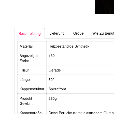
Lieferung
Größe
Wie Zu Benu
Beschreibung
Material
Heizbeständige Synthetik
Angezeigte
132
Farbe
Frisur
Gerade
Länge
30"
Kappenstruktur
Spitzefront
Produkt
280g
Gewicht
Kappengröße
Diese Perücke ist mit elastischem Gurt he