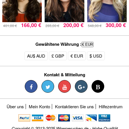
166,00 €
200,00 €
300,00 €
401,00 €
285,00 €
548,00 €
Gewähltene Währung :
€ EUR
AU$ AUD
£ GBP
€ EUR
$ USD
Kontakt & Mitteilung
Über uns
Mein Konto
Kontaktieren Sie uns
Hilfezentrum
Copyright © 2013-2025 Wowperucken.de - Hohe Qualität