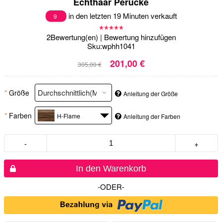
Echthaar Perücke
in den letzten 19 Minuten verkauft
9
2
Bewertung(en)
|
Bewertung hinzufügen
Sku:
wphh1041
201,00 €
305,00 €
*
Größe
Anleitung der Größe
*
Farben
H-Flame
Anleitung der Farben
-
+
In den Warenkorb
-ODER-