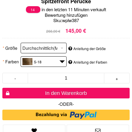
Spitzefront Perücke
in den letzten 11 Minuten verkauft
14
Bewertung hinzufügen
Sku:
wplw387
145,00 €
266,00 €
*
Größe
Anleitung der Größe
*
Farben
S-18
Anleitung der Farben
-
+
In den Warenkorb
-ODER-