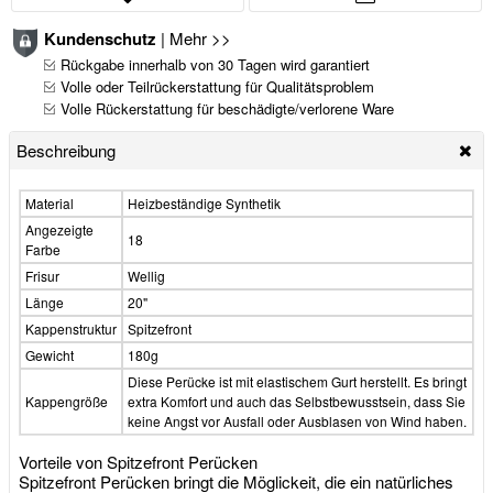
Kundenschutz
|
Mehr >>
Rückgabe innerhalb von 30 Tagen wird garantiert
Volle oder Teilrückerstattung für Qualitätsproblem
Volle Rückerstattung für beschädigte/verlorene Ware
Beschreibung
Material
Heizbeständige Synthetik
Angezeigte
18
Farbe
Frisur
Wellig
Länge
20"
Kappenstruktur
Spitzefront
Gewicht
180g
Diese Perücke ist mit elastischem Gurt herstellt. Es bringt
Kappengröße
extra Komfort und auch das Selbstbewusstsein, dass Sie
keine Angst vor Ausfall oder Ausblasen von Wind haben.
Vorteile von Spitzefront Perücken
Spitzefront Perücken bringt die Möglickeit, die ein natürliches