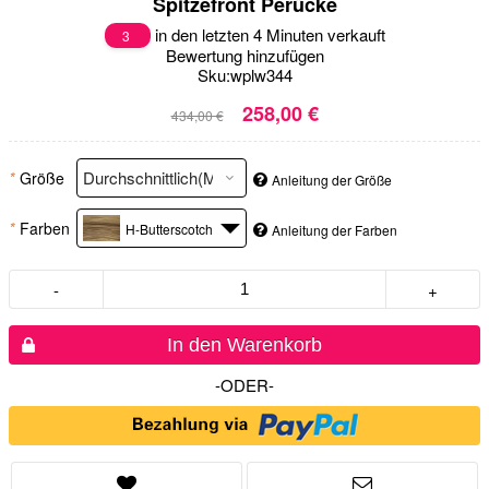
Spitzefront Perücke
in den letzten 4 Minuten verkauft
3
Bewertung hinzufügen
Sku:
wplw344
258,00 €
434,00 €
*
Größe
Anleitung der Größe
*
Farben
H-Butterscotch
Anleitung der Farben
-
+
In den Warenkorb
-ODER-