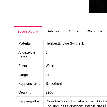
Lieferung
Größe
Wie Zu Benu
Beschreibung
Material
Heizbeständige Synthetik
Angezeigte
8
Farbe
Frisur
Wellig
Länge
24"
Kappenstruktur
Spitzefront
Gewicht
220g
Kappengröße
Diese Perücke ist mit elastischem Gurt he
und auch das Selbstbewusstsein, dass Si