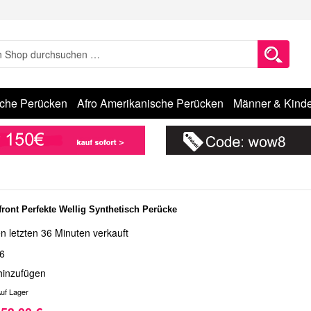
sche Perücken
Afro Amerikanische Perücken
Männer & Kinde
front Perfekte Wellig Synthetisch Perücke
n letzten 36 Minuten verkauft
6
hinzufügen
uf Lager