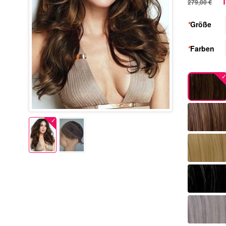
1
279,00 €
*
Größe
*
Farben