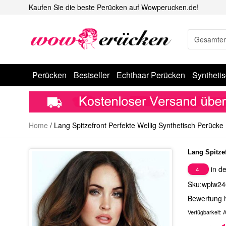
Kaufen Sie die beste Perücken auf Wowperucken.de!
Perücken
Bestseller
Echthaar Perücken
Syntheti
Home
/
Lang Spitzefront Perfekte Wellig Synthetisch Perücke
Lang Spitze
in de
4
Sku:wplw24
Bewertung 
Verfügbarkeit:
A