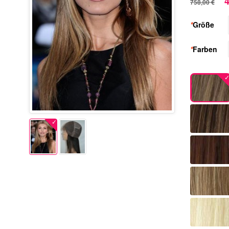
4
758,00 €
*
Größe
*
Farben