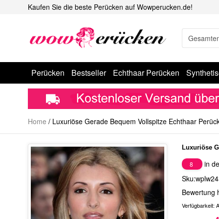
Kaufen Sie die beste Perücken auf Wowperucken.de!
Perücken
Bestseller
Echthaar Perücken
Syntheti
Home
/
Luxuriöse Gerade Bequem Vollspitze Echthaar Perüc
Luxuriöse G
in de
8
Sku:wplw24
Bewertung 
Verfügbarkeit:
A