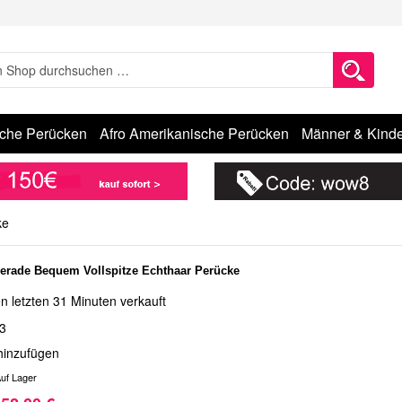
sche Perücken
Afro Amerikanische Perücken
Männer & Kinde
ke
erade Bequem Vollspitze Echthaar Perücke
n letzten 31 Minuten verkauft
3
hinzufügen
uf Lager