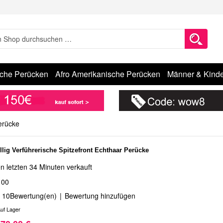
sche Perücken
Afro Amerikanische Perücken
Männer & Kinde
erücke
lig Verführerische Spitzefront Echthaar Perücke
n letzten 34 Minuten verkauft
100
10
Bewertung(en)
|
Bewertung hinzufügen
uf Lager