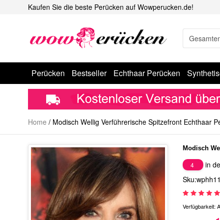
Kaufen Sie die beste Perücken auf Wowperucken.de!
Perücken
Bestseller
Echthaar Perücken
Syntheti
Home
/
Modisch Wellig Verführerische Spitzefront Echthaar P
Modisch Wel
in de
4
Sku:wphh1
Verfügbarkeit:
A