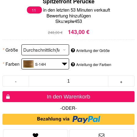
Spitzefront Perücke
in den letzten 53 Minuten verkauft
11
Bewertung hinzufügen
Sku:
wplw453
143,00 €
248,00 €
*
Größe
Anleitung der Größe
*
Farben
S-14H
Anleitung der Farben
-
+
In den Warenkorb
-ODER-