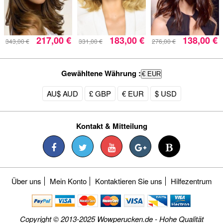
217,00 €
183,00 €
138,00 €
343,00 €
331,00 €
276,00 €
Gewähltene Währung :
€ EUR
AU$ AUD
£ GBP
€ EUR
$ USD
Kontakt & Mitteilung
Über uns
Mein Konto
Kontaktieren Sie uns
Hilfezentrum
Copyright © 2013-2025 Wowperucken.de - Hohe Qualität