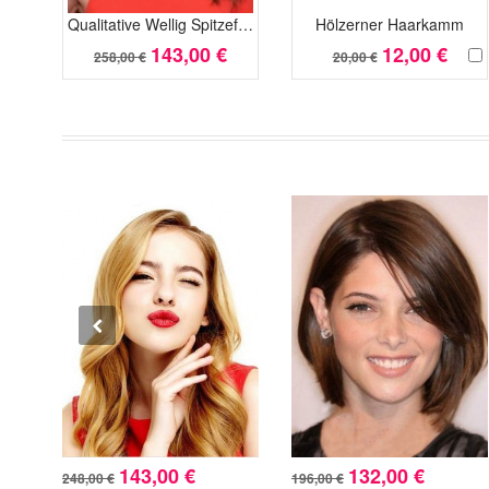
Qualitative Wellig Spitzefront Kunsthaar Perücke
Hölzerner Haarkamm
143,00 €
12,00 €
258,00 €
20,00 €
143,00 €
132,00 €
248,00 €
196,00 €