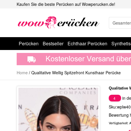
Kaufen Sie die beste Perücken auf Wowperucken.de!
Perücken
Bestseller
Echthaar Perücken
Syntheti
Home
/
Qualitative Wellig Spitzefront Kunsthaar Perücke
Qualitative 
in de
4
Sku:wplw40
Bewertung 
Verfügbarkeit:
A