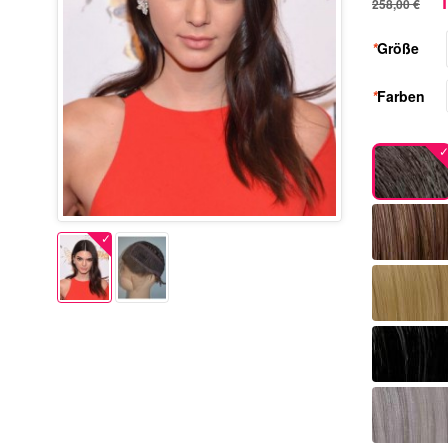
1
258,00 €
*
Größe
*
Farben