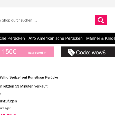
sche Perücken
Afro Amerikanische Perücken
Männer & Kinde
Wellig Spitzefront Kunsthaar Perücke
n letzten 53 Minuten verkauft
1
hinzufügen
uf Lager