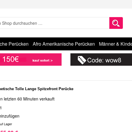
sche Perücken
Afro Amerikanische Perücken
Männer & Kinde
hetische Tolle Lange Spitzefront Perücke
n letzten 60 Minuten verkauft
1
hinzufügen
uf Lager