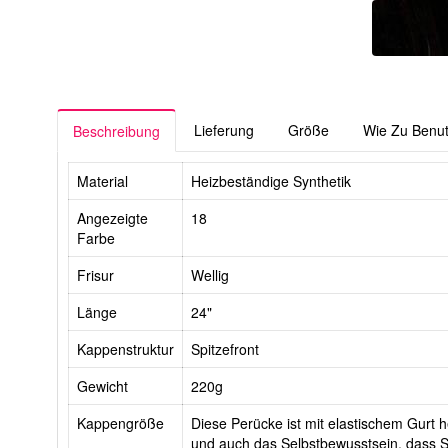
Lieferung
Größe
Wie Zu Benu
Beschreibung
Material
Heizbeständige Synthetik
Angezeigte
18
Farbe
Frisur
Wellig
Länge
24"
Kappenstruktur
Spitzefront
Gewicht
220g
Kappengröße
Diese Perücke ist mit elastischem Gurt he
und auch das Selbstbewusstsein, dass Si