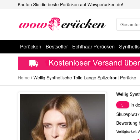
Kaufen Sie die beste Perücken auf Wowperucken.de!
Perücken
Bestseller
Echthaar Perücken
Syntheti
Home
/
Wellig Synthetische Tolle Lange Spitzefront Perücke
Wellig Synt
in de
5
Sku:wplw37
Bewertung 
Verfügbarkeit:
A