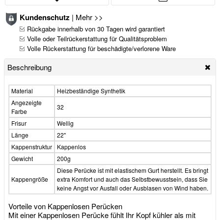
Kundenschutz
|
Mehr >>
Rückgabe innerhalb von 30 Tagen wird garantiert
Volle oder Teilrückerstattung für Qualitätsproblem
Volle Rückerstattung für beschädigte/verlorene Ware
Beschreibung
Material
Heizbeständige Synthetik
Angezeigte
32
Farbe
Frisur
Wellig
Länge
22"
Kappenstruktur
Kappenlos
Gewicht
200g
Diese Perücke ist mit elastischem Gurt herstellt. Es bringt
Kappengröße
extra Komfort und auch das Selbstbewusstsein, dass Sie
keine Angst vor Ausfall oder Ausblasen von Wind haben.
Vorteile von Kappenlosen Perücken
Mit einer Kappenlosen Perücke fühlt Ihr Kopf kühler als mit