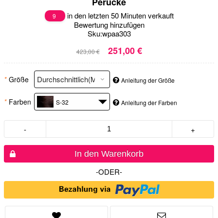
Perücke
in den letzten 50 Minuten verkauft
9
Bewertung hinzufügen
Sku:
wpaa303
251,00 €
423,00 €
*
Größe
Anleitung der Größe
*
Farben
S-32
Anleitung der Farben
-
+
In den Warenkorb
-ODER-