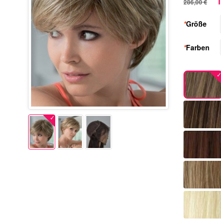
1
286,00 €
*
Größe
*
Farben