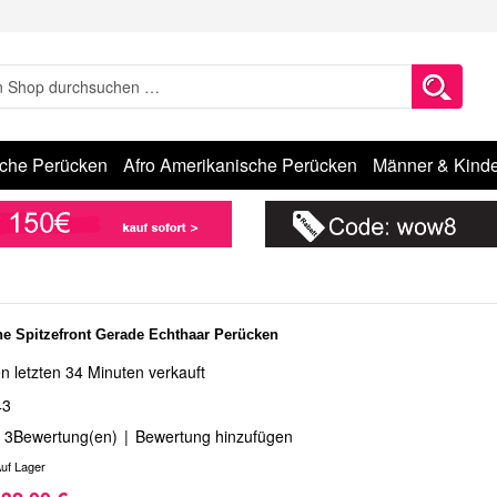
sche Perücken
Afro Amerikanische Perücken
Männer & Kinde
e Spitzefront Gerade Echthaar Perücken
n letzten 34 Minuten verkauft
43
3
Bewertung(en)
|
Bewertung hinzufügen
uf Lager