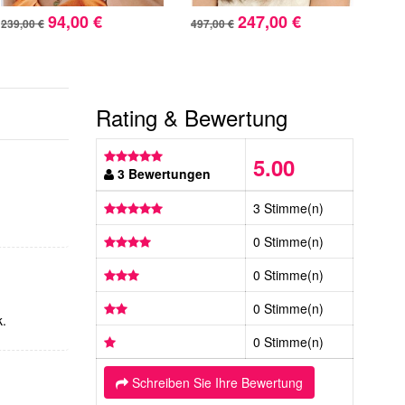
94,00 €
247,00 €
239,00 €
497,00 €
393,
Rating & Bewertung
5.00
3 Bewertungen
3 Stimme(n)
0 Stimme(n)
0 Stimme(n)
0 Stimme(n)
k.
0 Stimme(n)
Schreiben Sie Ihre Bewertung