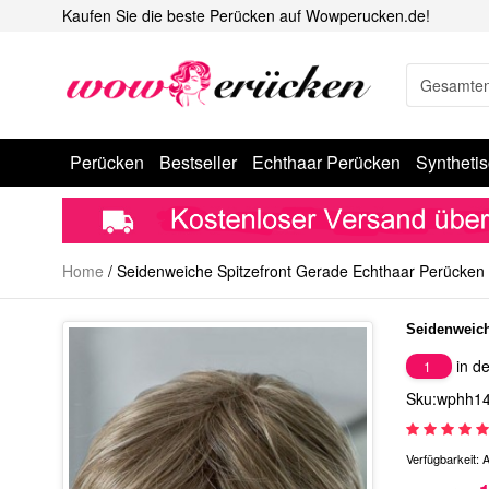
Kaufen Sie die beste Perücken auf Wowperucken.de!
Perücken
Bestseller
Echthaar Perücken
Syntheti
Home
/
Seidenweiche Spitzefront Gerade Echthaar Perücken
Seidenweich
in de
1
Sku:wphh1
Verfügbarkeit:
A