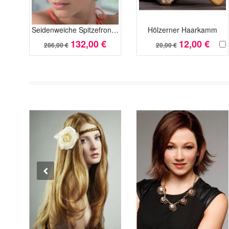
Seidenweiche Spitzefront Gerade Echthaar Perücken
Hölzerner Haarkamm
132,00 €
12,00 €
286,00 €
20,00 €