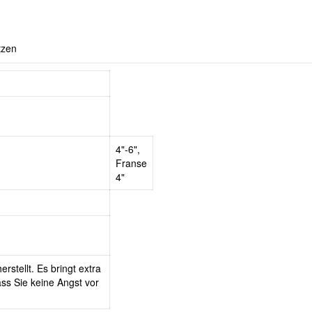
tzen
4"-6",
Franse
4"
rstellt. Es bringt extra
ss Sie keine Angst vor