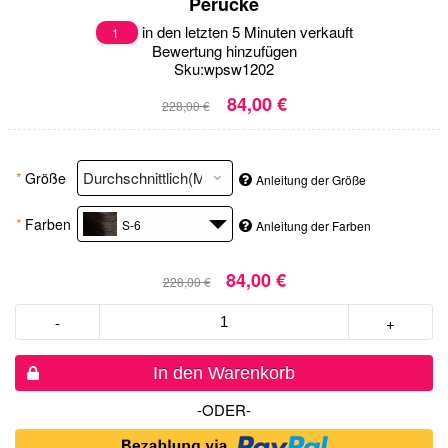
Perücke
in den letzten 5 Minuten verkauft
1
Bewertung hinzufügen
Sku:
wpsw1202
84,00 €
228,00 €
*
Größe
Anleitung der Größe
*
Farben
S-6
Anleitung der Farben
84,00 €
228,00 €
-
+
In den Warenkorb
-ODER-