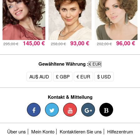
145,00 €
93,00 €
96,00 €
295,00 €
258,00 €
202,00 €
Gewähltene Währung :
€ EUR
AU$ AUD
£ GBP
€ EUR
$ USD
Kontakt & Mitteilung
Über uns
Mein Konto
Kontaktieren Sie uns
Hilfezentrum