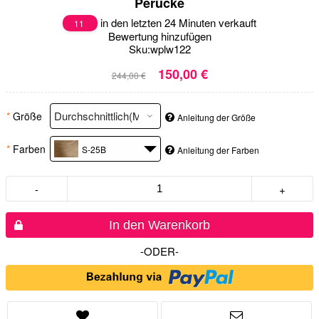
Perücke
in den letzten 24 Minuten verkauft
11
Bewertung hinzufügen
Sku:
wplw122
150,00 €
244,00 €
*
Größe
Anleitung der Größe
*
Farben
S-25B
Anleitung der Farben
-
+
In den Warenkorb
-ODER-