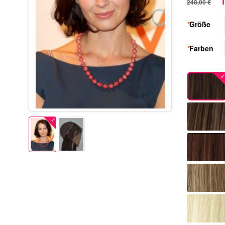
1
248,00 €
*
Größe
*
Farben