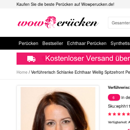
Kaufen Sie die beste Perücken auf Wowperucken.de!
Perücken
Bestseller
Echthaar Perücken
Syntheti
Home
/
Verführerisch Schlanke Echthaar Wellig Spitzefront P
Verführeris
in de
6
Sku:wphh1
Verfügbarkeit:
A