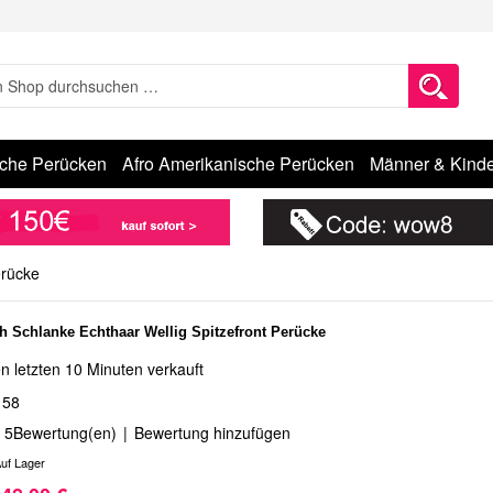
sche Perücken
Afro Amerikanische Perücken
Männer & Kinde
erücke
ch Schlanke Echthaar Wellig Spitzefront Perücke
n letzten 10 Minuten verkauft
158
5
Bewertung(en)
|
Bewertung hinzufügen
uf Lager