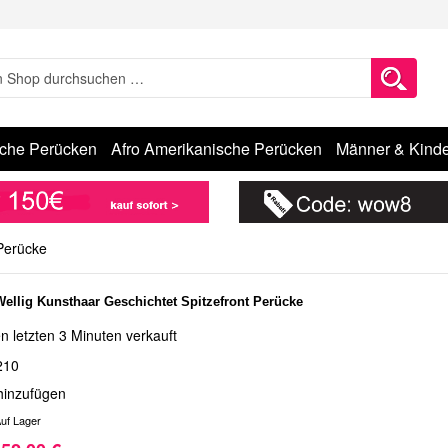
sche Perücken
Afro Amerikanische Perücken
Männer & Kinde
 Perücke
Wellig Kunsthaar Geschichtet Spitzefront Perücke
n letzten 3 Minuten verkauft
210
hinzufügen
uf Lager