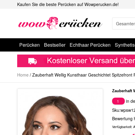
Kaufen Sie die beste Perücken auf Wowperucken.de!
Perücken
Bestseller
Echthaar Perücken
Syntheti
Home
/
Zauberhaft Wellig Kunsthaar Geschichtet Spitzefront
Zauberhaft 
in de
1
Sku:wpsw1
Bewertung 
Verfügbarkeit:
A