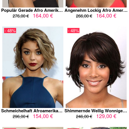
Populär Gerade Afro Amerikanische Spitzefront Echthaar Perücke
Angenehm Lockig Afro Amerikanische Spitzefront Echthaar Perücke
164,00 €
164,00 €
276,00 €
266,00 €
- 48%
- 48%
Schmeichelhaft Afroamerikaner Spitzefront Wellige Remy Echthaar Perücke
Shimmernde Wellig Wonnige Kappenlos Remy Echthaar Perücke
154,00 €
129,00 €
296,00 €
246,00 €