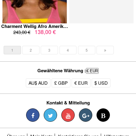
Charment Wellig Afro Amerikanische Kappenlos Echthaar Perücke
138,00 €
243,00 €
1
2
3
4
5
Gewähltene Währung :
€ EUR
AU$ AUD
£ GBP
€ EUR
$ USD
Kontakt & Mitteilung