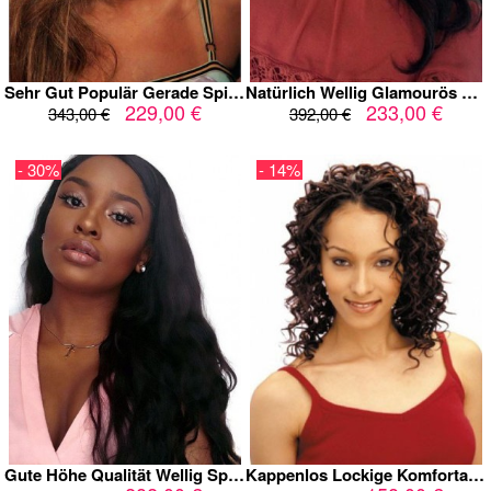
Sehr Gut Populär Gerade Spitzefront Echthaar Perücke
Natürlich Wellig Glamourös Spitzefront Echthaar Perücke
229,00 €
233,00 €
343,00 €
392,00 €
- 30%
- 14%
Gute Höhe Qualität Wellig Spitzefront Echthaar Perücke
Kappenlos Lockige Komfortable Mittle Echthaar Perücke