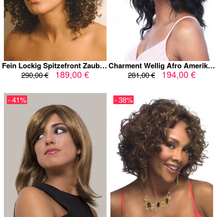
Fein Lockig Spitzefront Zauberhafte Echthaar Perücke
Charment Wellig Afro Amerikanische Spitzefront Echthaar Perücke
189,00 €
194,00 €
290,00 €
281,00 €
- 41%
- 38%