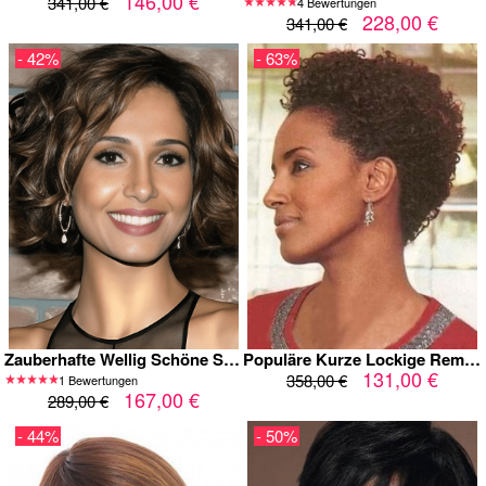
146,00 €
341,00 €
4 Bewertungen
228,00 €
341,00 €
- 42%
- 63%
Zauberhafte Wellig Schöne Spitzefront Echthaar Perücke
Populäre Kurze Lockige Remy Echthaar Perücke
131,00 €
358,00 €
1 Bewertungen
167,00 €
289,00 €
- 44%
- 50%