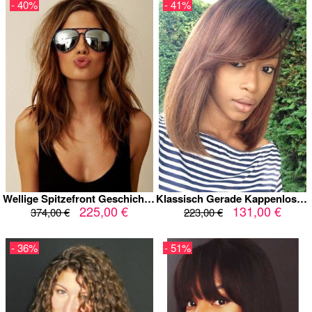
- 40%
- 41%
Wellige Spitzefront Geschichtet Remy Echthaar Afroamerikaner Perücke
Klassisch Gerade Kappenlos Staunenswert Echthaar Perücke
225,00 €
131,00 €
374,00 €
223,00 €
- 36%
- 51%