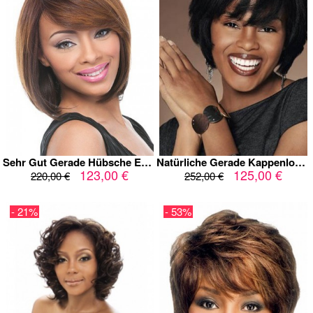
Sehr Gut Gerade Hübsche Echthaar Kappenlos Perücke
Natürliche Gerade Kappenlos Dauerhafte Echthaar Perücke
123,00 €
125,00 €
220,00 €
252,00 €
- 21%
- 53%