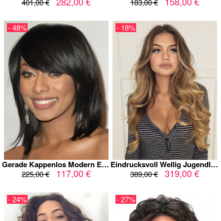
282,00 €
158,00 €
401,00 €
183,00 €
- 48%
- 18%
Gerade Kappenlos Modern Echthaar Afro Amerikanische Perücke
Eindrucksvoll Wellig Jugendliche Spitzefront Echthaar Perücke
117,00 €
319,00 €
225,00 €
389,00 €
- 24%
- 27%