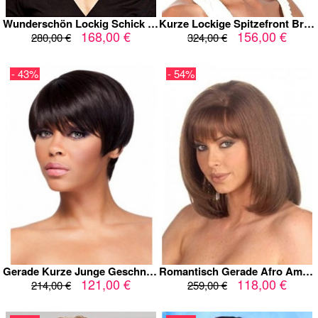
Wunderschön Lockig Schick Spitzefront Echthaar Perücke
Kurze Lockige Spitzefront Brillant Echthaar Perücke
168,00 €
156,00 €
280,00 €
324,00 €
- 43%
- 54%
Gerade Kurze Junge Geschnitten Echthaar Afro Amerikanisch Perücke
Romantisch Gerade Afro Amerikanische Kappenlos Echthaar Perücke
121,00 €
118,00 €
214,00 €
259,00 €