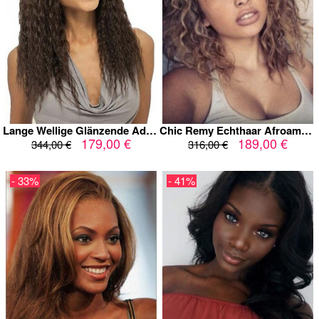
Lange Wellige Glänzende Adrette Echthaar Perücke
Chic Remy Echthaar Afroamerikaner Spitzefront Lockige Perücke
179,00 €
189,00 €
344,00 €
316,00 €
- 33%
- 41%