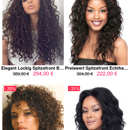
Elegant Lockig Spitzefront Bewundernswerte Echthaar Perücke
Preiswert Spitzefront Echthaar Lockig Afro Amerikanische Perücke
294,00 €
222,00 €
389,00 €
304,00 €
- 35%
- 31%