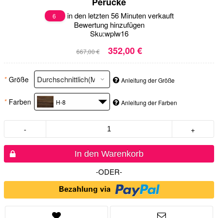
Perücke
in den letzten 56 Minuten verkauft
6
Bewertung hinzufügen
Sku:
wplw16
352,00 €
667,00 €
*
Größe
Anleitung der Größe
*
Farben
H-8
Anleitung der Farben
-
+
In den Warenkorb
-ODER-