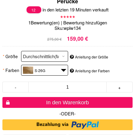
Perücke
in den letzten 19 Minuten verkauft
12
1
Bewertung(en)
|
Bewertung hinzufügen
Sku:
wplw134
159,00 €
275,00 €
*
Größe
Anleitung der Größe
*
Farben
S-26G
Anleitung der Farben
-
+
In den Warenkorb
-ODER-