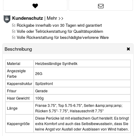
Kundenschutz
|
Mehr >>
Rückgabe innerhalb von 30 Tagen wird garantiert
Volle oder Teilrückerstattung für Qualitätsproblem
Volle Rückerstattung für beschädigte/verlorene Ware
Beschreibung
Material
Heizbeständige Synthetik
Angezeigte
26G
Farbe
Kappenstruktur
Spitzefront
Frisur
Gerade
Haar Gewicht
100g
Franse 3.75", Top 5.75-6.75", Seiten &amp;amp;amp;
Länge
Rücken 5.75"- 7.75", Halsausschnitt 7.75"
Diese Perücke ist mit elastischem Gurt herstellt. Es bringt
Kappengröße
extra Komfort und auch das Selbstbewusstsein, dass Sie
keine Angst vor Ausfall oder Ausblasen von Wind haben.