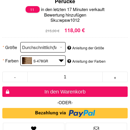
Perücke
in den letzten 17 Minuten verkauft
11
Bewertung hinzufügen
Sku:
wpsw1012
118,00 €
215,00 €
*
Größe
Anleitung der Größe
*
Farben
S-478GR
Anleitung der Farben
-
+
In den Warenkorb
-ODER-