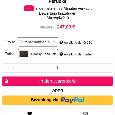
Perücke
in den letzten 37 Minuten verkauft
4
Bewertung hinzufügen
Sku:
wplw210
247,00 €
365,00 €
*
Größe
Anleitung der Größe
*
Farben
H-Rocky Road
Anleitung der Farben
-
+
In den Warenkorb
-ODER-