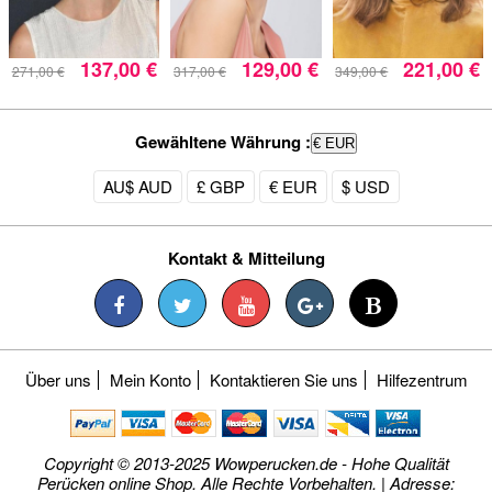
137,00 €
129,00 €
221,00 €
271,00 €
317,00 €
349,00 €
Gewähltene Währung :
€ EUR
AU$ AUD
£ GBP
€ EUR
$ USD
Kontakt & Mitteilung
Über uns
Mein Konto
Kontaktieren Sie uns
Hilfezentrum
Copyright © 2013-2025 Wowperucken.de - Hohe Qualität
Perücken online Shop. Alle Rechte Vorbehalten. | Adresse: