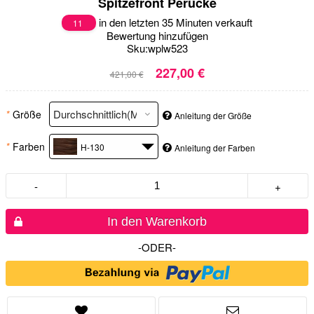
Spitzefront Perücke
in den letzten 35 Minuten verkauft
11
Bewertung hinzufügen
Sku:
wplw523
227,00 €
421,00 €
*
Größe
Anleitung der Größe
*
Farben
H-130
Anleitung der Farben
-
+
In den Warenkorb
-ODER-