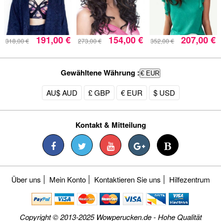
191,00 €
154,00 €
207,00 €
318,00 €
273,00 €
352,00 €
Gewähltene Währung :
€ EUR
AU$ AUD
£ GBP
€ EUR
$ USD
Kontakt & Mitteilung
Über uns
Mein Konto
Kontaktieren Sie uns
Hilfezentrum
Copyright © 2013-2025 Wowperucken.de - Hohe Qualität