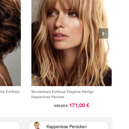
che Echthaar
Wunderbare Echthaar Elegante Wellige
Ger
Kappenlose Perücke
Per
171,00 €
599,00 €
Kappenlose Perücken