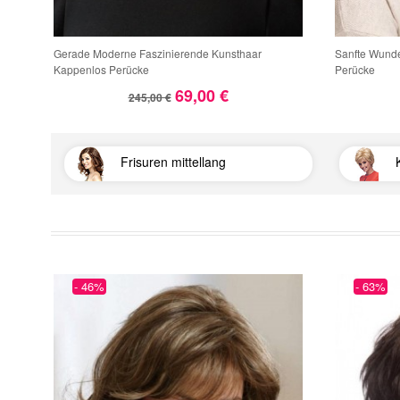
Gerade Moderne Faszinierende Kunsthaar
Sanfte Wund
Kappenlos Perücke
Perücke
69,00 €
245,00 €
Frisuren mittellang
- 46%
- 63%