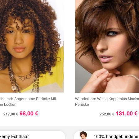
nthetisch Angenehme Perücke Mit
Wunderbare Wellig Kappenlos Modis
ne Locken
Perücke
98,00 €
131,00 €
217,00 €
252,00 €
Remy Echthaar
100% handgebundene