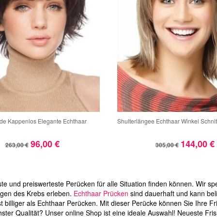
de Kappenlos Elegante Echthaar
Shulterlängee Echthaar Winkel Schni
96,00 €
144,00 €
263,00 €
305,00 €
e und preiswerteste Perücken für alle Situation finden können. Wir sp
wegen des Krebs erleben.
Echthaar Prücken
sind dauerhaft und kann bel
st billiger als Echthaar Perücken. Mit dieser Perücke können Sie Ihre
ter Qualität? Unser online Shop ist eine ideale Auswahl! Neueste Frisu