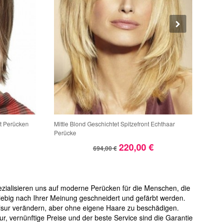
tt Perücken
Mittle Blond Geschichtet Spitzefront Echthaar
Perf
Perücke
Fra
220,00 €
694,00 €
ezialisieren uns auf moderne Perücken für die Menschen, die
iebig nach Ihrer Meinung geschneidert und gefärbt werden.
 Frisur verändern, aber ohne eigene Haare zu beschädigen.
r, vernünftige Preise und der beste Service sind die Garantie