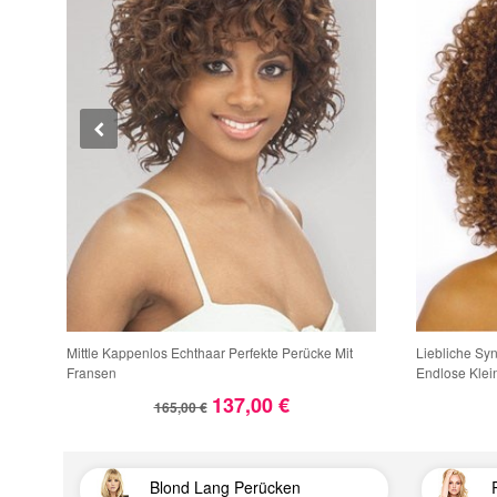
Mittle Kappenlos Echthaar Perfekte Perücke Mit
Liebliche Sy
Fransen
Endlose Klei
137,00 €
165,00 €
Blond Lang Perücken