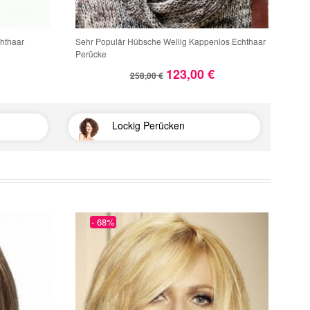
hthaar
Sehr Populär Hübsche Wellig Kappenlos Echthaar
Eleg
Perücke
123,00 €
258,00 €
Lockig Perücken
- 68%