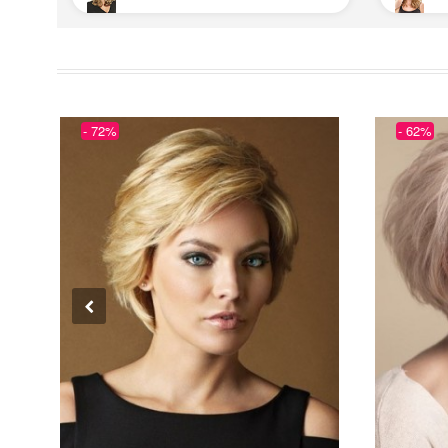
- 72%
- 62%